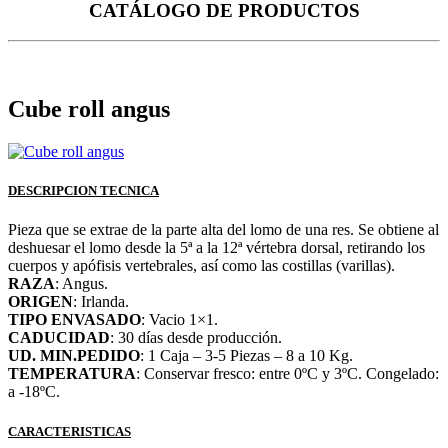
CATÁLOGO DE PRODUCTOS
Cube roll angus
DESCRIPCION TECNICA
Pieza que se extrae de la parte alta del lomo de una res. Se obtiene al
deshuesar el lomo desde la 5ª a la 12ª vértebra dorsal, retirando los
cuerpos y apófisis vertebrales, así como las costillas (varillas).
RAZA
: Angus.
ORIGEN
: Irlanda.
TIPO ENVASADO
: Vacio 1×1.
CADUCIDAD
: 30 días desde producción.
UD. MIN.PEDIDO
: 1 Caja – 3-5 Piezas – 8 a 10 Kg.
TEMPERATURA
: Conservar fresco: entre 0ºC y 3ºC. Congelado:
a -18ºC.
CARACTERISTICAS